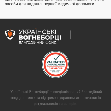
засоби для надання першої медичної допомоги
"Українські Вогнеборці" – спеціалізований благодійний
фонд допомоги та підтримки українських пожежників,
рятувальників та саперів.