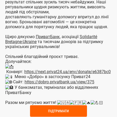
результат спільних зусиль тисяч небайдужих. Наші
рятувальники щодня ризикують життям, вивозять
людей під обстрілами,
доставляють гуманітарну допомогу впритул до лінії
вогню. Броньовані автомобілі — це конкретна
допомога для порятунку людей, яка працює щодня.
Щиро дякуємо
ПриватБанк
, асоціації
Solidarité
Bretagne-Ukraine
та тисячам донорів за підтримку
українських рятувальників!
Спільний благодійний проєкт триває.
Долучайтеся:
Конверт:
https://next.privat24.ua/env/donate/e6387bc0
Меню «Добро» в застосунку Приват24
Сайт:
https://dobro.privatbank.ua/view/375
У банкоматах, терміналах або відділеннях
ПриватБанку
Разом ми рятуємо життя!
ПІДТРИМАТИ