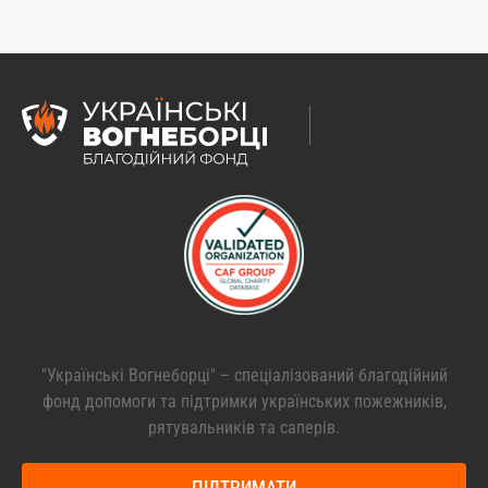
"Українські Вогнеборці" – спеціалізований благодійний
фонд допомоги та підтримки українських пожежників,
рятувальників та саперів.
ПІДТРИМАТИ